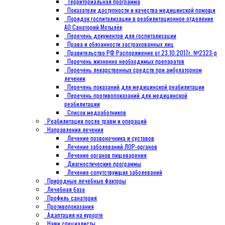
Территориальная программа
Показатели доступности и качества медицинской помощи
Порядок госпитализации в реабилитационное отделение
АО Санаторий Мотылёк
Перечень документов для госпитализации
Права и обязанности застрахованных лиц
Правительство РФ Распоряжение от 23.10.2017г. №2323-р
Перечень жизненно необходимых препаратов
Перечень лекарственных средств при амбулаторном
лечении
Перечень показаний для медицинской реабилитации
Перечень противопоказаний для медицинской
реабилитации
Список медработников
Реабилитация после травм и операций
Направления лечения
Лечение позвоночника и суставов
Лечение заболеваний ЛОР-органов
Лечение органов пищеварения
Диагностические программы
Лечение сопутствующих заболеваний
Природные лечебные факторы
Лечебная база
Профиль санатория
Противопоказания
Адаптация на курорте
Наши специалисты