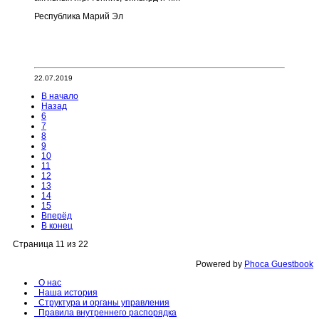
Республика Марий Эл
22.07.2019
В начало
Назад
6
7
8
9
10
11
12
13
14
15
Вперёд
В конец
Страница 11 из 22
Powered by
Phoca Guestbook
О нас
Наша история
Структура и органы управления
Правила внутреннего распорядка