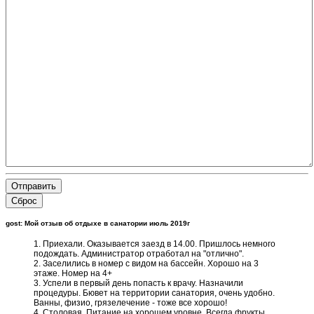
Отправить
Сброс
gost: Мой отзыв об отдыхе в санатории июль 2019г
1. Приехали. Оказывается заезд в 14.00. Пришлось немного
подождать. Администратор отработал на "отлично".
2. Заселились в номер с видом на бассейн. Хорошо на 3
этаже. Номер на 4+
3. Успели в первый день попасть к врачу. Назначили
процедуры. Бювет на территории санатория, очень удобно.
Ванны, физио, грязелечение - тоже все хорошо!
4. Столовая. Питание на хорошем уровне. Всегда фрукты.