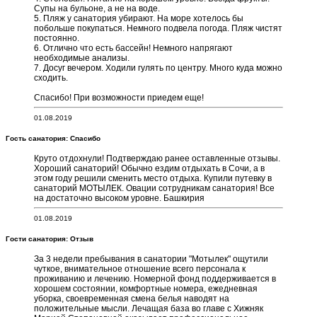
Супы на бульоне, а не на воде.
5. Пляж у санатория убирают. На море хотелось бы
побольше покупаться. Немного подвела погода. Пляж чистят
постоянно.
6. Отлично что есть бассейн! Немного напрягают
необходимые анализы.
7. Досуг вечером. Ходили гулять по центру. Много куда можно
сходить.
Спасибо! При возможности приедем еще!
01.08.2019
Гость санатория: Спасибо
Круто отдохнули! Подтверждаю ранее оставленные отзывы.
Хороший санаторий! Обычно ездим отдыхать в Сочи, а в
этом году решили сменить место отдыха. Купили путевку в
санаторий МОТЫЛЕК. Овации сотрудникам санатория! Все
на достаточно высоком уровне. Башкирия
01.08.2019
Гости санатория: Отзыв
За 3 недели пребывания в санатории "Мотылек" ощутили
чуткое, внимательное отношение всего персонала к
проживанию и лечению. Номерной фонд поддерживается в
хорошем состоянии, комфортные номера, ежедневная
уборка, своевременная смена белья наводят на
положительные мысли. Лечащая база во главе с Хижняк