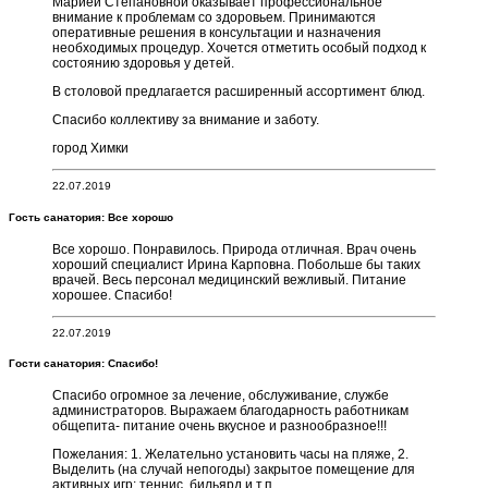
Марией Степановной оказывает профессиональное
внимание к проблемам со здоровьем. Принимаются
оперативные решения в консультации и назначения
необходимых процедур. Хочется отметить особый подход к
состоянию здоровья у детей.
В столовой предлагается расширенный ассортимент блюд.
Спасибо коллективу за внимание и заботу.
город Химки
22.07.2019
Гость санатория: Все хорошо
Все хорошо. Понравилось. Природа отличная. Врач очень
хороший специалист Ирина Карповна. Побольше бы таких
врачей. Весь персонал медицинский вежливый. Питание
хорошее. Спасибо!
22.07.2019
Гости санатория: Спасибо!
Спасибо огромное за лечение, обслуживание, службе
администраторов. Выражаем благодарность работникам
общепита- питание очень вкусное и разнообразное!!!
Пожелания: 1. Желательно установить часы на пляже, 2.
Выделить (на случай непогоды) закрытое помещение для
активных игр: теннис, бильярд и т.п.