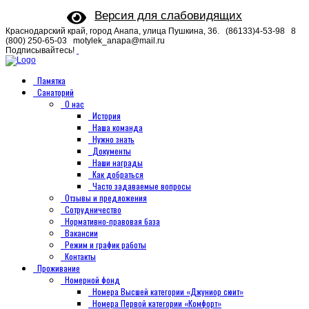
Версия для слабовидящих
Краснодарский край, город Анапа, улица Пушкина, 36.
(86133)4-53-98
8
(800) 250-65-03
motylek_anapa@mail.ru
Подписывайтесь!
Памятка
Санаторий
О нас
История
Наша команда
Нужно знать
Документы
Наши награды
Как добраться
Часто задаваемые вопросы
Отзывы и предложения
Сотрудничество
Нормативно-правовая база
Вакансии
Режим и график работы
Контакты
Проживание
Номерной фонд
Номера Высшей категории «Джуниор сюит»
Номера Первой категории «Комфорт»